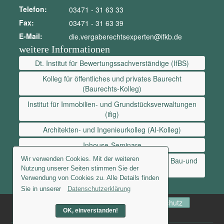
Telefon:
03471 - 31 63 33
Fax:
03471 - 31 63 39
E-Mail:
die.vergaberechtsexperten@ifkb.de
weitere Informationen
Dt. Institut für Bewertungssachverständige (IfBS)
Kolleg für öffentliches und privates Baurecht
(Baurechts-Kolleg)
Institut für Immobilien- und Grundstücksverwaltungen
(ifig)
Architekten- und Ingenieurkolleg (AI-Kolleg)
Inhouse-Seminare
Wir verwenden Cookies. Mit der weiteren
Institut für Mediation und Konfliktberatung im Bau-und
Nutzung unserer Seiten stimmen Sie der
Immobilienwesen
Verwendung von Cookies zu. Alle Details finden
Sie in unserer
Datenschutzerklärung
AGB
Kontakt
Newsletter
Datenschutz
OK, einverstanden!
Impressum