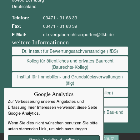
Deutschland
Telefon:
03471 - 31 63 33
Fax:
03471 - 31 63 39
E-Mail:
die.vergaberechtsexperten@ifkb.de
weitere Informationen
Dt. Institut für Bewertungssachverständige (IfBS)
Kolleg für öffentliches und privates Baurecht
(Baurechts-Kolleg)
Institut für Immobilien- und Grundstücksverwaltungen
(ifig)
Architekten- und Ingenieurkolleg (AI-Kolleg)
Google Analytics
Zur Verbesserung unseres Angebotes und
Inhouse-Seminare
Erfassung Ihrer Interessen verwendet diese Seite
Institut für Mediation und Konfliktberatung im Bau-und
Google Analytics.
Immobilienwesen
Wenn Sie dies nicht wünschen benutzen Sie bitte
unten stehenden Link, um sich auszutragen.
AGB
Kontakt
Newsletter
Datenschutz
Google Analytics akzeptieren