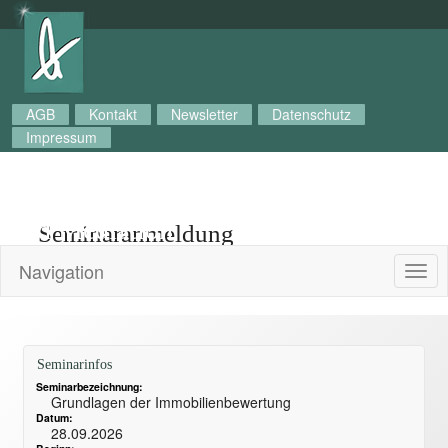
AGB
Kontakt
Newsletter
Datenschutz
Impressum
GABI mbH - Institut
für Kommunalpolitk
und Mediation
Seminaranmeldung
Navigation
Togg
navig
Seminarinfos
Seminarbezeichnung:
Grundlagen der Immobilienbewertung
Datum:
28.09.2026