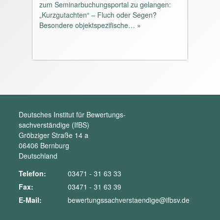
Ertragswertrichtlinie
zum Seminarbuchungsportal zu gelangen:
pdf, 1M, 9786 downloads
„Kurzgutachten“ – Fluch oder Segen?
Sachwertrichtlinie
Besondere objektspezifische… »
pdf, 2M, 9746 downloads
Vergleichswertrichtlinie
pdf, 898K, 31701 downloads
abgestimmter Erlass - Bewertungsgestz
pdf, 592K, 18312 downloads
Deutsches Institut für Bewertungs-
sachverständige (IfBS)
Gröbziger Straße 14 a
06406 Bernburg
Deutschland
Telefon:
03471 - 31 63 33
Fax:
03471 - 31 63 39
E-Mail:
bewertungssachverstaendige@ifbsv.de