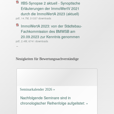
IfBS-Synopse 2 aktuell - Synoptische
Erläuterungen der ImmoWertV 2021
durch die ImmoWertA 2023 (aktuell)
pdf, 14.7M, 31337 downloads
ImmoWertA 2023: von der Städtebau-
Fachkommission des BMWSB am
20.09.2023 zur Kenntnis genommen
pdf, 2.4M, 6741 downloads
IfBS-Synopse 4 aktuell - Synoptische
Gegenüberstellung des 3. Entwurfs der
ImmoWertA 2021 vom 22.12.2021 und
Neuigkeiten für Bewertungssachverständige
des 6. Entwurfes der ImmoWertA vom
20.09.2023
pdf, 13.7M, 6523 downloads
IfBS-Synopse 3 zur BelWertV vom
04.10.2022, in Kraft getreten am
Seminarkalender 2026 »
08.10.2022
Nachfolgende Seminare sind in
pdf, 1.2M, 4948 downloads
chronologischer Reihenfolge aufgelistet: »
Beschluss des Bundesrates vom
25.06.2021