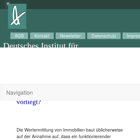
AGB
Kontakt
Newsletter
Datenschutz
Impre
Deutsches Institut für
Bewertungssachverständige
(IfBS)
E-Mail:
bewertungssachverstaendige@ifbsv.de
Bewertung von nicht marktgängigen
Navigation
Objekten –was tun, wenn kein Markt
vorliegt?
Die Wertermittlung von Immobilien baut üblicherweise
auf der Annahme auf, dass ein funktionierender