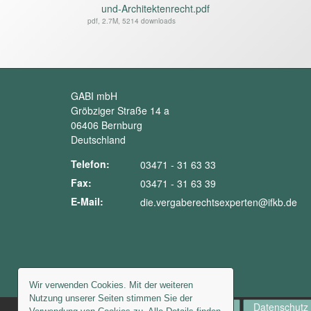
und-Architektenrecht.pdf
pdf, 2.7M, 5214 downloads
GABI mbH
Gröbziger Straße 14 a
06406 Bernburg
Deutschland
Telefon:
03471 - 31 63 33
Fax:
03471 - 31 63 39
E-Mail:
die.vergaberechtsexperten@ifkb.de
Wir verwenden Cookies. Mit der weiteren
Nutzung unserer Seiten stimmen Sie der
AGB
Kontakt
Newsletter
Datenschutz