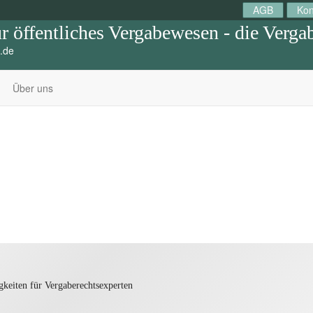
AGB
Kon
r öffentliches Vergabewesen - die Verga
.de
Über uns
gkeiten für Vergaberechtsexperten